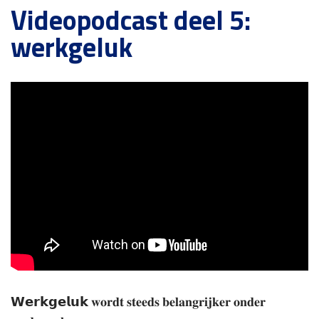
Videopodcast deel 5:
werkgeluk
𝗪𝗲𝗿𝗸𝗴𝗲𝗹𝘂𝗸 𝐰𝐨𝐫𝐝𝐭 𝐬𝐭𝐞𝐞𝐝𝐬 𝐛𝐞𝐥𝐚𝐧𝐠𝐫𝐢𝐣𝐤𝐞𝐫 𝐨𝐧𝐝𝐞𝐫