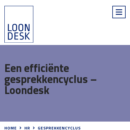
Een efficiënte
gesprekkencyclus –
Loondesk
HOME
HR
GESPREKKENCYCLUS