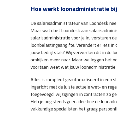
Hoe werkt loonadministratie bi
De salarisadministrateur van Loondesk neem
Maar wat doet Loondesk aan salarisadminist
salarisadministratie voor je in, versturen 
loonbelastingaangifte. Verandert er iets in 
jouw bedrijfstak? Wij verwerken dit in de l
omkijken meer naar. Maar we leggen het ook gr
voortaan weet wat jouw loonadministratie i
Alles is compleet geautomatiseerd in een sl
ingericht met de juiste actuele wet- en re
toegevoegd, wijzigingen in contracten zo gem
Heb je nog steeds geen idee hoe de loonadm
vakkundige specialisten het graag persoonlij